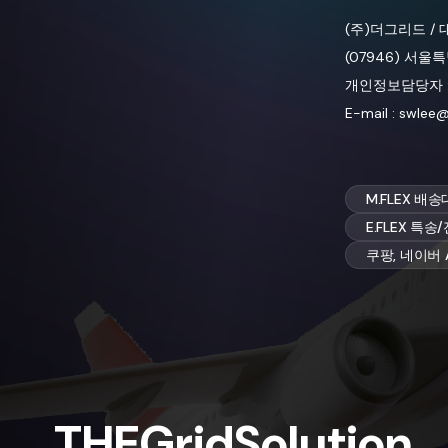
(주)더그리드/
(07946)서
개인정보담당자
E-mail:swlee@t
M.FLEX배
E.FLEX특
쿠팡,네이버
T
H
E
G
r
i
d
S
o
l
u
t
i
o
n