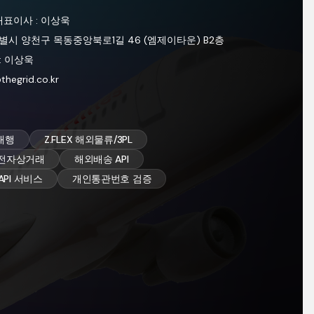
대표이사:이상욱
울특별시양천구목동중앙북로1길46(엠제이타운)B2층
:이상욱
hegrid.co.kr
송대행
Z.FLEX해외물류/3PL
송/전자상거래
해외배송API
API서비스
개인통관번호검증