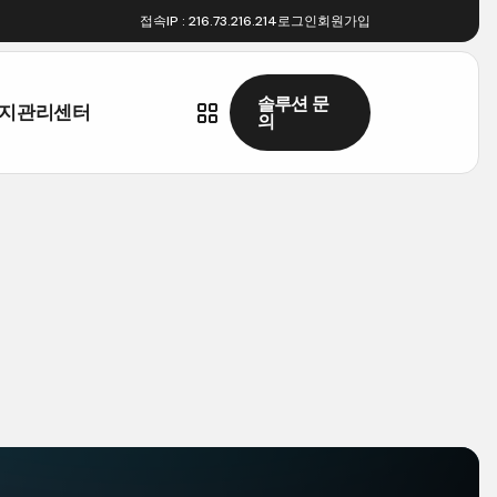
접속IP:216.73.216.214
로그인
회원가입
솔루션문
지관리센터
의
솔루션문
의